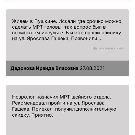
Живем в Пушкине. Искали где срочно можно
сделать МРТ головы, так вопрос был в
возможном инсульте. В итоге нашли клинику
на ул. Ярослава Гашека. Позвонили,
записались и уже через медали в томографе.
Читать полностью
Врачи вошли в положение и сразу дали
описание. В итоге инсульт подтвердился.
Сотрудники сразу помогли вызвать скорую
помощь. Спасибо.
Дадонова Ираида Власовна
27.08.2021
Невролог назначил МРТ шейного отдела.
Рекомендовал пройти на ул. Ярослава
Гашека. Приехал, получил дополнительную
скидку. Приятно.